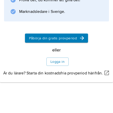
Prova det, du kommer att gilla det!
kollektivavtalsslutande
arbetstagarorganisationen om verksamheten i
Marknadsledare i Sverige.
stort och om personalpolitiken.
Påbörja din gratis provperiod
Information om artikeln
eller
Logga in
Är du lärare? Starta din kostnadsfria provperiod härifrån.