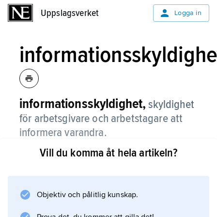
Uppslagsverket
Uppslagsverket
Logga in
informationsskyldighe
informationsskyldighet,
skyldighet
för arbetsgivare och arbetstagare att
informera varandra.
Vill du komma åt hela artikeln?
Av störst betydelse är reglerna i
medbestämmandelagen om arbetsgivares
allmänna informationsskyldigheter vid
medbestämmandeförhandlingar samt hans
Objektiv och pålitlig kunskap.
skyldighet att informera den