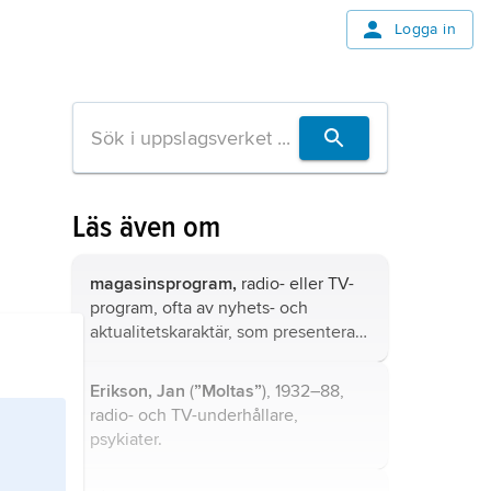
Logga in
Läs även om
magasinsprogram,
radio- eller TV-
program, ofta av nyhets- och
aktualitetskaraktär, som presenterar
ett brett ämnesurval under samma
regelbundet återkommande rubrik.
Erikson,
Jan
(
”Moltas”
), 1932–88,
radio- och TV-underhållare,
psykiater.