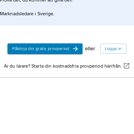
Prova det, du kommer att gilla det!
Marknadsledare i Sverige.
eller
Påbörja din gratis provperiod
Logga in
Är du lärare? Starta din kostnadsfria provperiod härifrån.