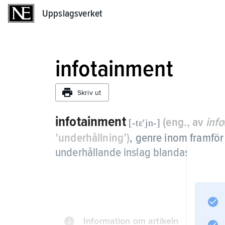
Uppslagsverket
Uppslagsverket
infotainment
Skriv ut
infotainment
(eng., av
info
[-tɛʹjn-]
’underhållning’)
, genre inom framför
underhållande inslag blandas.
Information om artikeln