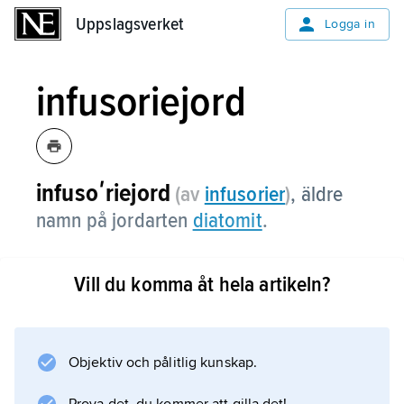
Uppslagsverket
Uppslagsverket
Logga in
infusoriejord
infusoʹriejord
(av
infusorier
)
, äldre
namn på jordarten
diatomit
.
Vill du komma åt hela artikeln?
Information om artikeln
Objektiv och pålitlig kunskap.