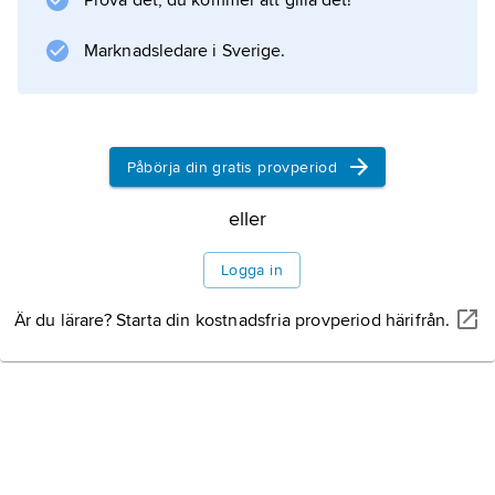
Prova det, du kommer att gilla det!
Marknadsledare i Sverige.
Påbörja din gratis provperiod
eller
Logga in
Är du lärare? Starta din kostnadsfria provperiod härifrån.