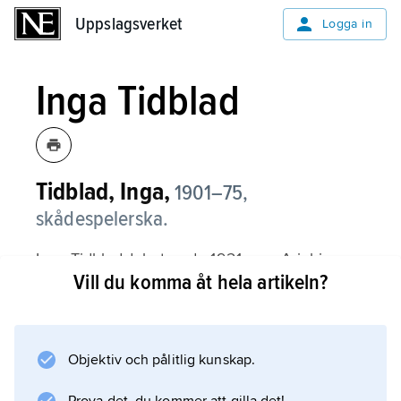
Uppslagsverket
Uppslagsverket
Logga in
Inga Tidblad
Tidblad, Inga,
1901–75,
skådespelerska.
Inga Tidblad debuterade 1921 som Ariel i
Vill du komma åt hela artikeln?
”Stormen” redan under elevtiden på
Dramaten. Genombrottet kom 1924 i Paul
Reynolds ”Graven under triumfbågen” på
Svenska teatern. Tidblad var sedan verksam
Objektiv och pålitlig kunskap.
på Vasateatern och Oscarsteatern samt på