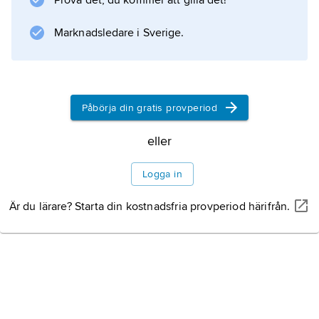
Prova det, du kommer att gilla det!
Dramaten 1932–63. Hon medverkade
dessutom i 29 filmer, till exempel
Marknadsledare i Sverige.
Gustaf Molanders
”Det brinner en eld” (1943), ”Den
Påbörja din gratis provperiod
Information om artikeln
eller
Logga in
Är du lärare? Starta din kostnadsfria provperiod härifrån.