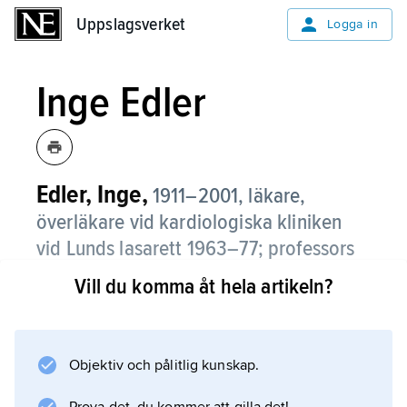
Uppslagsverket
Uppslagsverket
Logga in
Inge Edler
Edler, Inge,
1911–2001, läkare,
överläkare vid kardiologiska kliniken
vid Lunds lasarett 1963–77; professors
namn 1987.
Vill du komma åt hela artikeln?
Edler utvecklade från 1953 tillsammans med
fysikern Hellmuth Hertz möjligheten att
använda reflekterat ultraljud för undersökning
Objektiv och pålitlig kunskap.
av hjärtat. Under åren 1954–60 visade Edler