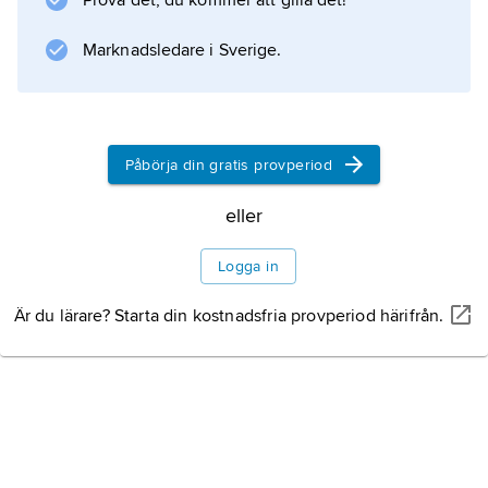
Prova det, du kommer att gilla det!
på metodens (se
ekokardiografi
Marknadsledare i Sverige.
) praktiska användning vid hjärtsjukdomar av
olika slag. Diagnostik med ultraljud kom
snabbt att få användning inom ett flertal andra
medicinska områden; se
Påbörja din gratis provperiod
ultraljudsundersökning
.
eller
Logga in
Är du lärare? Starta din kostnadsfria provperiod härifrån.
Information om artikeln