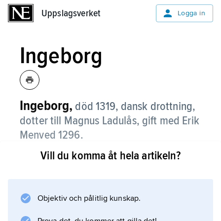
Uppslagsverket
Uppslagsverket
Logga in
Ingeborg
Ingeborg,
död 1319, dansk drottning,
dotter till Magnus Ladulås, gift med Erik
Menved 1296.
Vill du komma åt hela artikeln?
Ingeborg, som inte tycks ha spelat någon
politisk roll, är känd för olycksödet att hennes
många barn (fjorton eller åtta; källorna är
oense) antingen var dödfödda eller dog i späd
Objektiv och pålitlig kunskap.
ålder. Efter det yngsta barnets död gick hon i