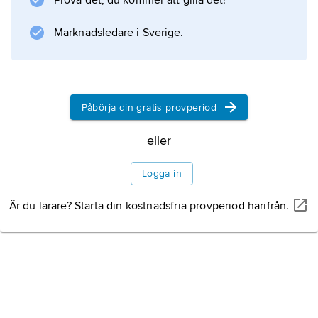
Prova det, du kommer att gilla det!
kloster.
Marknadsledare i Sverige.
Information om artikeln
Påbörja din gratis provperiod
eller
Logga in
Är du lärare? Starta din kostnadsfria provperiod härifrån.