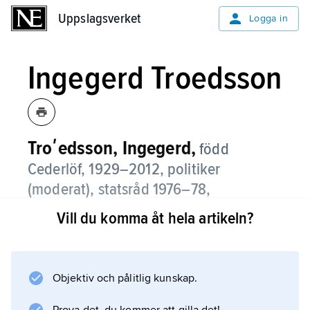
Uppslagsverket
Uppslagsverket
Logga in
Ingegerd Troedsson
Troʹedsson, Ingegerd,
född
Cederlöf, 1929–2012, politiker
(moderat), statsråd 1976–78,
riksdagsledamot 1974–94, förste vice
Vill du komma åt hela artikeln?
talman 1979–91, talman 1991–94.
Troedsson inriktade sig i riksdagen främst på
skattefrågor och sociala frågor, särskilt
Objektiv och pålitlig kunskap.
familjepolitik, och var biträdande