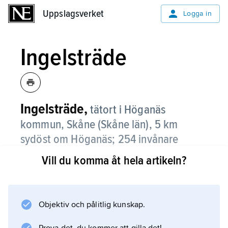
Uppslagsverket
Uppslagsverket
Logga in
Ingelsträde
Ingelsträde,
tätort i Höganäs
kommun, Skåne (Skåne län), 5 km
sydöst om Höganäs;
254 invånare
(2021)
.
Vill du komma åt hela artikeln?
Ingelsträde ligger i en jordbruksbygd med
fruktodlingar. Pendling till Höganäs och
Helsingborg förekommer.
Objektiv och pålitlig kunskap.