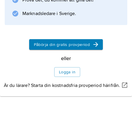
Prova det, du kommer att gilla det!
Marknadsledare i Sverige.
Information om artikeln
Påbörja din gratis provperiod
eller
Logga in
Är du lärare? Starta din kostnadsfria provperiod härifrån.