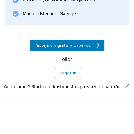
Prova det, du kommer att gilla det!
Mikaels äventyr i höghuset
(1965).
Marknadsledare i Sverige.
Bakom den blå dörren
(1991) är en berättelse om yttre och inre
instängdhet.
Påbörja din gratis provperiod
eller
Information om artikeln
Logga in
Är du lärare? Starta din kostnadsfria provperiod härifrån.