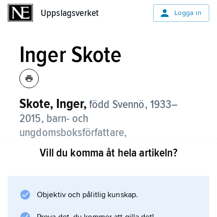
Uppslagsverket
Uppslagsverket
Logga in
Inger Skote
Skote, Inger,
född Svennö, 1933–
2015, barn- och
ungdomsboksförfattare,
dramapedagog.
Vill du komma åt hela artikeln?
Människors behov av närhet, förståelse och
bekräftelse präglade Inger Skotes
psykologiskt realistiska produktion alltifrån
Objektiv och pålitlig kunskap.
debuten med