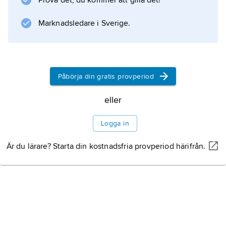
Prova det, du kommer att gilla det!
Framgångarna på 1960-talet ledde till en
internationell karriär med bas i Italien i filmer
Marknadsledare i Sverige.
som Alain Resnais ”Kriget är slut”
Påbörja din gratis provperiod
Information om artikeln
eller
Logga in
Är du lärare? Starta din kostnadsfria provperiod härifrån.