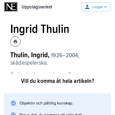
Uppslagsverket
Uppslagsverket
Logga in
Ingrid Thulin
Thulin, Ingrid,
1926–2004,
skådespelerska.
Thulin slog igenom i Ingmar Bergmans
Vill du komma åt hela artikeln?
”Smultronstället” (1957) och gjorde därefter en
rad anmärkningsvärda rollgestaltningar i
dennes filmer, t.ex. ”Ansiktet” (1958),
”Nattvardsgästerna”, ”Tystnaden” (båda 1963)
Objektiv och pålitlig kunskap.
och ”Viskningar och rop” (1973).