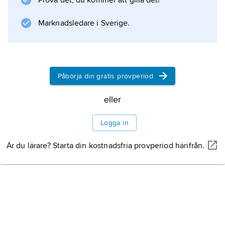
Prova det, du kommer att gilla det!
Kontoret ritade bostadshus i radikal
funktionalism, bl.a. i stadsdelarna Örgryte och
Marknadsledare i Sverige.
Änggården
Påbörja din gratis provperiod
Information om artikeln
eller
Logga in
Är du lärare? Starta din kostnadsfria provperiod härifrån.