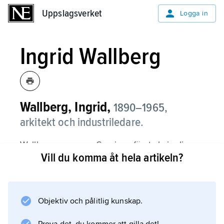
Uppslagsverket
Uppslagsverket
Logga in
Ingrid Wallberg
Wallberg, Ingrid,
1890–1965,
arkitekt och industriledare.
Wallberg var en av Sveriges första kvinnliga
Vill du komma åt hela artikeln?
arkitekter, självlärd genom sitt äktenskap och
genom praktik hos Le Corbusier 1928. Samma
år öppnade hon eget kontor i Göteborg,
1928–31 drivet i kompanjonskap med den
Objektiv och pålitlig kunskap.
schweiziske arkitekten Alfred Roth (1903–98).