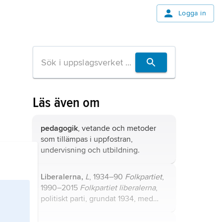
Logga in
Läs även om
pedagogik
, vetande och metoder
som tillämpas i uppfostran,
undervisning och utbildning.
Liberalerna,
L
, 1934–90
Folkpartiet
,
1990–2015
Folkpartiet liberalerna
,
politiskt parti, grundat 1934, med
organisatoriska rötter i Frisinnade
landsföreningen, som bildades 1902.