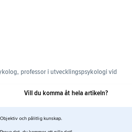
kolog, professor i utvecklingspsykologi vid
Vill du komma åt hela artikeln?
 Göteborgs universitet. Där ingick han i ett
er och social anpassning.
Objektiv och pålitlig kunskap.