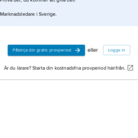
Prova det, du kommer att gilla det!
Marknadsledare i Sverige.
eller
Påbörja din gratis provperiod
Logga in
Är du lärare? Starta din kostnadsfria provperiod härifrån.