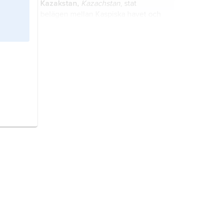
Kazakstan,
Kazachstan
, stat
belägen mellan Kaspiska havet och
Altajbergen.
Thailand
, före 1939 och 1945–49
Siam
, stat på Sydöstasiatiska halvön.
kemi,
vetenskapen om materiella
ämnens sammansättning,
egenskaper och omvandlingar.
Österrike,
stat i Centraleuropa.
Sverige,
stat på Skandinaviska
halvön, norra Europa.
Turkiet
, stat i Mellanöstern.