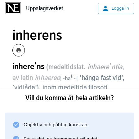
Uppslagsverket
Uppslagsverket
Logga in
inherens
inhereʹns
(medeltidslat.
inhaereʹntia
,
i
av latin
inhaereo
’hänga fast vid’,
[-ha
ʹ-]
’vidlåda’), inom medeltida filosofi
använd fackterm för att beteckna att
Vill du komma åt hela artikeln?
något (i första hand en tillfällig
egenskap eller accidens) innebor i och
för sin existens beror av något annat,
Objektiv och pålitlig kunskap.
sin bärare.