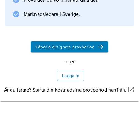
Prova det, du kommer att gilla det!
Ursprungligen förstods begreppet utifrån en
Marknadsledare i Sverige.
aristoteliskt präglad substans-metafysik, men i
modern filosofi används termen i mer allmän
betydelse.
Påbörja din gratis provperiod
eller
Information om artikeln
Logga in
Är du lärare? Starta din kostnadsfria provperiod härifrån.