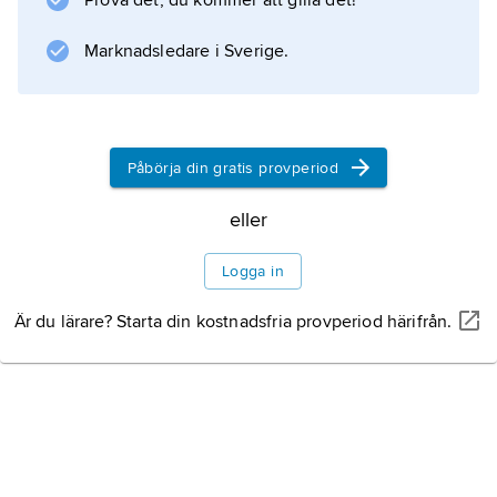
Prova det, du kommer att gilla det!
Marknadsledare i Sverige.
Påbörja din gratis provperiod
eller
Logga in
Är du lärare? Starta din kostnadsfria provperiod härifrån.