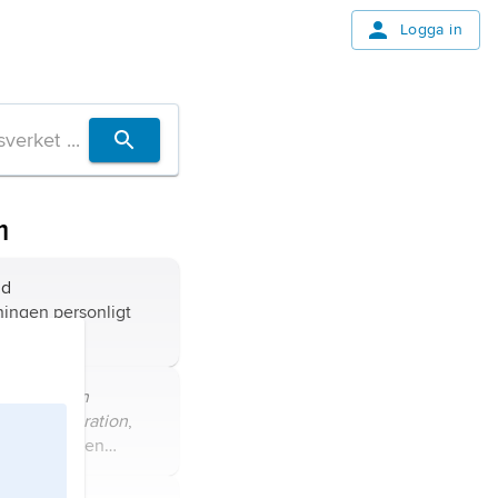
Logga in
m
id
ingen personligt
ntar ett
v förvärvsinkomsten
.
ion,
allmän
,
självdeklaration
,
pgifter som en
nar till Skatteverket
yndigheten ska kunna