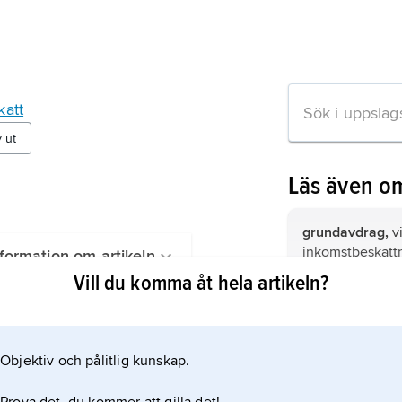
katt
v ut
Läs även o
grundavdrag,
v
inkomstbeskattn
formation om artikeln
avdrag som unda
Vill du komma åt hela artikeln?
minimibelopp a
från beskattning
inkomstdeklarat
självdeklaration
deklaration
, up
Objektiv och pålitlig kunskap.
skattskyldig läm
(SKV) för att m