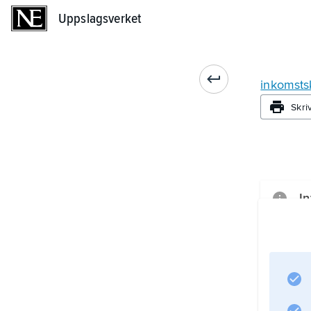
Uppslagsverket
Uppslagsverket
inkomsts
Skri
In