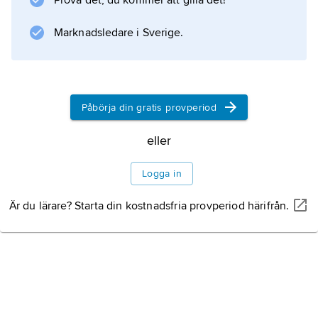
Prova det, du kommer att gilla det!
Information om artikeln
Marknadsledare i Sverige.
Påbörja din gratis provperiod
eller
Logga in
Är du lärare? Starta din kostnadsfria provperiod härifrån.