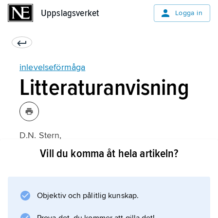
Uppslagsverket
Uppslagsverket
Logga in
inlevelseförmåga
Litteraturanvisning
D.N. Stern,
The Interpersonal World of the Infant: A View
Vill du komma åt hela artikeln?
from Psychoanalysis and Developmental
Psychology
(1985).
Objektiv och pålitlig kunskap.