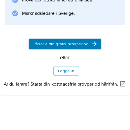
Prova det, du kommer att gilla det!
Marknadsledare i Sverige.
Påbörja din gratis provperiod
eller
Logga in
Är du lärare? Starta din kostnadsfria provperiod härifrån.