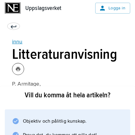
Uppslagsverket
Uppslagsverket
Logga in
innu
Litteraturanvisning
P. Armitage,
The Innu (The Montagnais-Naskapi)
Vill du komma åt hela artikeln?
(1991);
Objektiv och pålitlig kunskap.
Information om artikeln