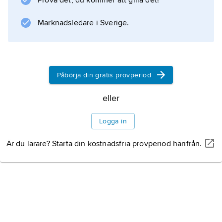
Prova det, du kommer att gilla det!
Marknadsledare i Sverige.
Påbörja din gratis provperiod
eller
Logga in
Är du lärare? Starta din kostnadsfria provperiod härifrån.