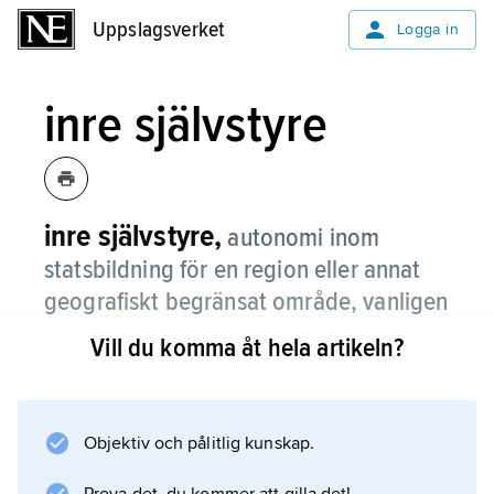
Uppslagsverket
Uppslagsverket
Logga in
inre självstyre
inre självstyre,
autonomi inom
statsbildning för en region eller annat
geografiskt begränsat område, vanligen
med etniska, språkliga eller kulturella
Vill du komma åt hela artikeln?
särdrag.
Inre självstyre kan vara begränsat till vissa
frågor som rör befolkningens särdrag eller
Objektiv och pålitlig kunskap.
gälla ett varierande mått av politiskt