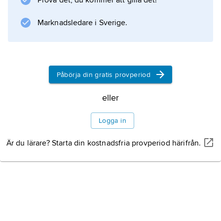
Prova det, du kommer att gilla det!
självbestämmande. Exempel på inre självstyre
i Norden är Ålands och Färöarnas ställning.
Marknadsledare i Sverige.
Information om artikeln
Påbörja din gratis provperiod
eller
Logga in
Är du lärare? Starta din kostnadsfria provperiod härifrån.