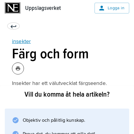
Uppslagsverket
Uppslagsverket
Logga in
insekter
Färg och form
Insekter har ett välutvecklat färgseende.
Många insekter, bland annat bin och
Vill du komma åt hela artikeln?
dagfjärilar, kan uppfatta även UV-ljus (men ofta
inte rött). Därför spelar färger stor roll i olika
sammanhang i insektsvärlden. De kan
Objektiv och pålitlig kunskap.
användas som ett led i uppvaktnings- och
igenkänningsprocessen inför parningen.