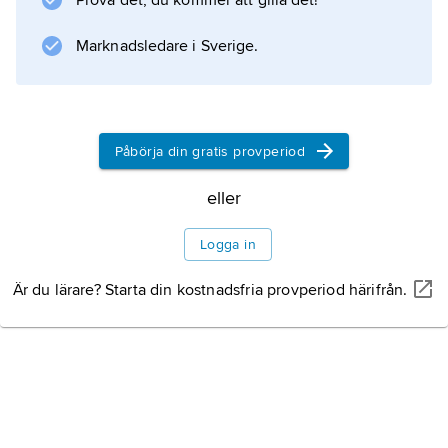
Prova det, du kommer att gilla det!
Marknadsledare i Sverige.
Information om artikeln
Påbörja din gratis provperiod
eller
Logga in
Är du lärare? Starta din kostnadsfria provperiod härifrån.