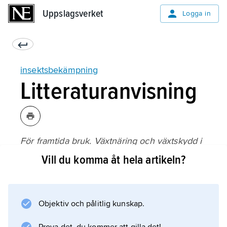
Uppslagsverket
Uppslagsverket
Logga in
insektsbekämpning
Litteraturanvisning
För framtida bruk. Växtnäring och växtskydd i
Sveriges jordbruk och skogsbruk
Vill du komma åt hela artikeln?
, utgiven av Kungliga skogs- och
lantbruksakademien (1987).
Objektiv och pålitlig kunskap.