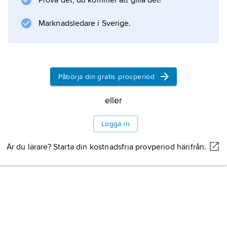
Prova det, du kommer att gilla det!
Information om artikeln
Marknadsledare i Sverige.
Påbörja din gratis provperiod
eller
Logga in
Är du lärare? Starta din kostnadsfria provperiod härifrån.