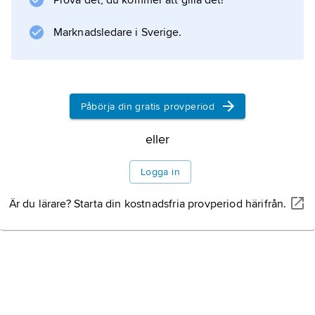
Prova det, du kommer att gilla det!
Marknadsledare i Sverige.
Påbörja din gratis provperiod
eller
Logga in
Är du lärare? Starta din kostnadsfria provperiod härifrån.