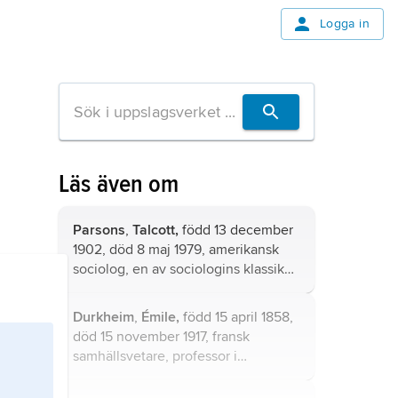
Logga in
Läs även om
Parsons
,
Talcott,
född 13 december
1902, död 8 maj 1979, amerikansk
sociolog, en av sociologins klassiker,
professor från 1944 vid Harvard
University, där han bl.a. byggde upp
Durkheim
,
Émile,
född 15 april 1858,
institutionen för sociala relationer.
död 15 november 1917, fransk
samhällsvetare, professor i
pedagogik och sociologi vid bl.a.
Sorbonne.