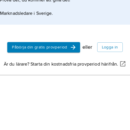
Prova det, du kommer att gilla det!
Marknadsledare i Sverige.
eller
Påbörja din gratis provperiod
Logga in
Är du lärare? Starta din kostnadsfria provperiod härifrån.