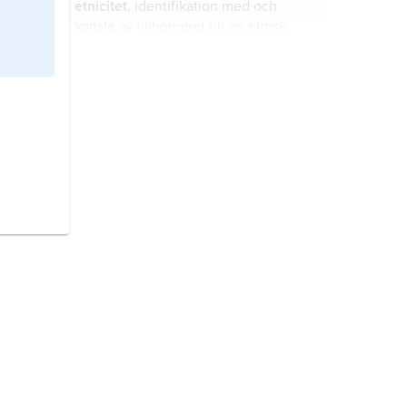
etnicitet,
identifikation med och
känsla av tillhörighet till en etnisk
grupp.
kulturindikator,
standardiserat
mätinstrument som inom
samhällsvetenskap och humaniora
används för att kvantitativt mäta
någon aspekt av tillståndet i ett
emotionernas sociologi,
samhälles kultur vid en given
kunskapsfält inom sociologin där
tidpunkt.
dualismen mellan kropp och
medvetande överskrids genom
empiriska och teoretiska studier av
vetenskap,
organiserad kunskap;
emotioner som sociala processer.
som verksamhet ett systematiskt
och metodiskt inhämtande av
kunskap inom ett visst område.
civilreligion,
samhällsreligion
,
medborgarreligion
, begrepp som
brukar föras tillbaka till Rousseau