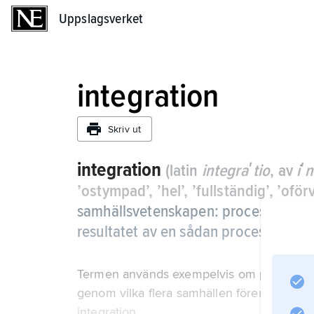
Uppslagsverket
Uppslagsverket
integration
Skriv ut
integration
(latin
integraʹtio
, av
iʹ
’ostympad’, ’hel’, ’fullständig’, ’oförvi
samhällsvetenskapen: process som lede
resultatet av en sådan process.
Termen används exempelvis om processer g
genom vilka flera samhällen förenas med v
integration.