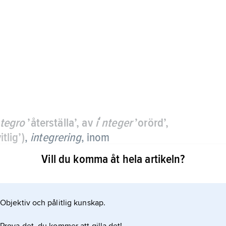
ntegro
’återställa’, av
iʹnteger
’orörd’,
tlig’)
,
integrering
,
inom
r till att skilda enheter förenas; även
Vill du komma åt hela artikeln?
enom vilka ett samhälle bildas och bevaras eller
Objektiv och pålitlig kunskap.
arandra till större enheter såsom europeisk