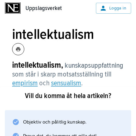
Uppslagsverket
Uppslagsverket
Logga in
intellektualism
intellektualism,
kunskapsuppfattning
som står i skarp motsatsställning till
empirism
och
sensualism
.
Vill du komma åt hela artikeln?
Enligt intellektualismen är allt i grunden
förnuftigt. Ibland talar man också
intellektualism i psykologin och avser då
uppfattningen att psykiska förlopp bestäms av
Objektiv och pålitlig kunskap.
förståndet. Intellektualism kan också vara