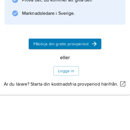
Prova det, du kommer att gilla det!
motsatsen till
antiintellektualism
Marknadsledare i Sverige.
och betyder i så fall en kraftig tilltro till det
mänskliga förnuftet, dess roll och möjligheter.
Inte sällan används
Påbörja din gratis provperiod
eller
Information om artikeln
Logga in
Är du lärare? Starta din kostnadsfria provperiod härifrån.