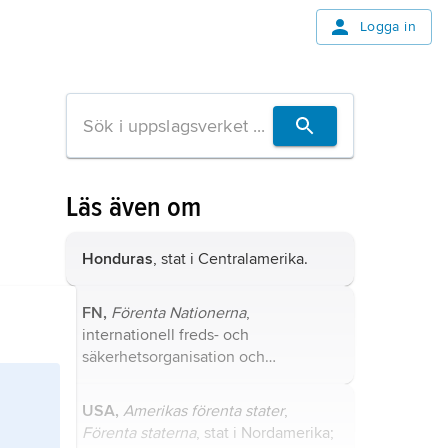
Logga in
Läs även om
Honduras
, stat i Centralamerika.
FN,
Förenta Nationerna
,
internationell freds- och
säkerhetsorganisation och
institution för mellanfolkligt
samarbete, bildad vid andra
USA,
Amerikas förenta stater
,
världskrigets slut.
Förenta staterna
, stat i Nordamerika;