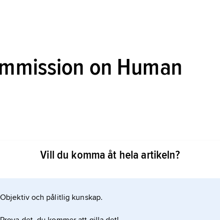
ommission on Human
n Human Rights,
Washington,
Vill du komma åt hela artikeln?
 inom ramen för OAS (Organization of
t granska staters och enskildas klagomål
heter definierade i 1969 års amerikanska
Objektiv och pålitlig kunskap.