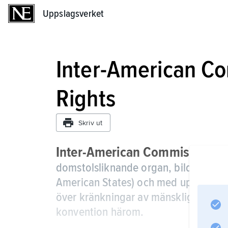
Uppslagsverket
Uppslagsverket
Inter-American C
Rights
Skriv ut
Inter-American Commission o
domstolsliknande organ, bildat 1948
American States) och med uppgift at
över kränkningar av mänskliga rättig
konvention härom.