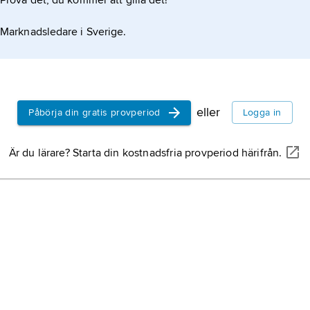
Prova det, du kommer att gilla det!
efogenheterna utförligt beskrivna. Som överinstans
Marknadsledare i Sverige.
Costa Rica (i verksamhet sedan 1979).
eller
Påbörja din gratis provperiod
Logga in
Är du lärare? Starta din kostnadsfria provperiod härifrån.