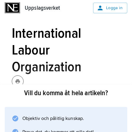
Uppslagsverket
Uppslagsverket
Logga in
International
Labour
Organization
Vill du komma åt hela artikeln?
International Labour
Organization,
fackorgan inom FN, se
ILO
.
Objektiv och pålitlig kunskap.