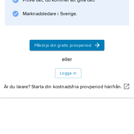
Prova det, du kommer att gilla det!
Marknadsledare i Sverige.
Information om artikeln
Påbörja din gratis provperiod
eller
Logga in
Är du lärare? Starta din kostnadsfria provperiod härifrån.