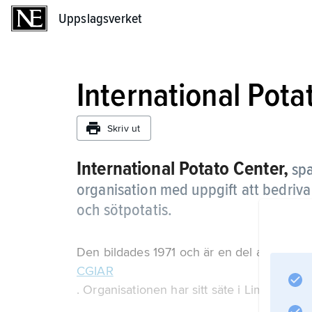
Uppslagsverket
Uppslagsverket
International Pota
Skriv ut
International Potato Center,
sp
organisation med uppgift att bedriva
och sötpotatis.
Den bildades 1971 och är en del av
CGIAR
. Organisationen har sitt säte i Lima, Peru.