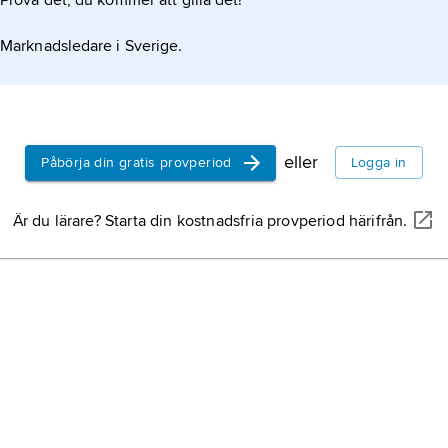
Prova det, du kommer att gilla det!
Marknadsledare i Sverige.
eller
Påbörja din gratis provperiod
Logga in
Är du lärare? Starta din kostnadsfria provperiod härifrån.