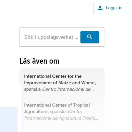
Logga in
Läs även om
International Center for the
Improvement of Maize and Wheat,
spanska
Centro Internacional de
Mejoramiento de Maíz y Trigo
,
CIMMYT
, organisation med uppgift
International Center of Tropical
att bedriva och globalt stödja
Agriculture,
spanska
Centro
forskning rörande majs och vete.
Internacional de Agricultura Tropical
,
CIAT
, organisation med uppgift att
stödja och bedriva forskning rörande