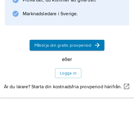
Prova det, du kommer att gilla det!
etableringsvillkor.
Marknadsledare i Sverige.
Information om artikeln
Påbörja din gratis provperiod
eller
Logga in
Är du lärare? Starta din kostnadsfria provperiod härifrån.