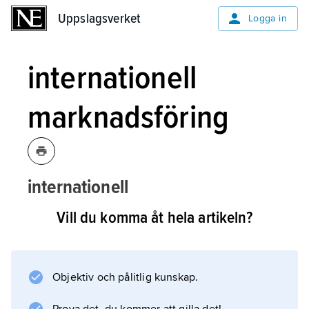
Uppslagsverket
Uppslagsverket
Logga in
internationell
marknadsföring
internationell
marknadsföring,
marknadsföringsaktivite
Vill du komma åt hela artikeln?
som överskrider nationsgränser.
De grundläggande
Objektiv och pålitlig kunskap.
marknadsföringsprinciperna tillämpas, men
vissa frågeställningar betonas särskilt, t.ex.