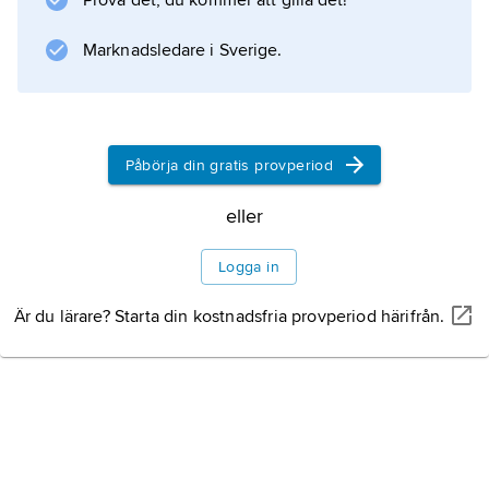
Prova det, du kommer att gilla det!
Marknadsledare i Sverige.
Information om artikeln
Påbörja din gratis provperiod
eller
Logga in
Är du lärare? Starta din kostnadsfria provperiod härifrån.