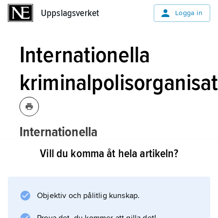
Uppslagsverket
Uppslagsverket
Logga in
Internationella
kriminalpolisorganisa
Internationella
kriminalpolisorganisationen,
Vill du komma åt hela artikeln?
detsamma som
Interpol
.
Objektiv och pålitlig kunskap.