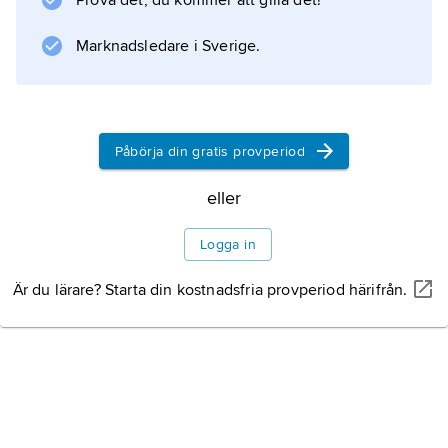
Prova det, du kommer att gilla det!
Information om artikeln
Marknadsledare i Sverige.
Påbörja din gratis provperiod
eller
Logga in
Är du lärare? Starta din kostnadsfria provperiod härifrån.