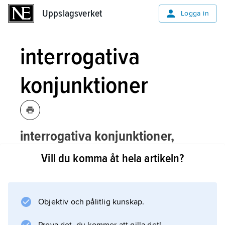
Uppslagsverket
Uppslagsverket
Logga in
interrogativa
konjunktioner
interrogativa konjunktioner,
underordnade konjunktioner
Vill du komma åt hela artikeln?
(subkonjunktioner) som inleder en
interrogativ bisats, t.ex.
om
,
huruvida
.
Objektiv och pålitlig kunskap.