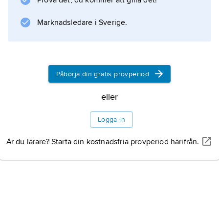
Prova det, du kommer att gilla det!
Information om artikeln
Marknadsledare i Sverige.
Påbörja din gratis provperiod
eller
Logga in
Är du lärare? Starta din kostnadsfria provperiod härifrån.