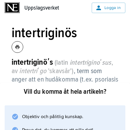
Uppslagsverket
Uppslagsverket
Logga in
intertriginös
intertriginöʹs
(latin
intertriginoʹsus
,
av
intertriʹgo
’skavsår’)
, term som
anger att en hudåkomma (t.ex. psoriasis
eller eksem) finns på ställen där hud
Vill du komma åt hela artikeln?
ligger mot hud.
Objektiv och pålitlig kunskap.