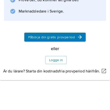
Prova det, du kommer att gilla det!
Information om artikeln
Marknadsledare i Sverige.
Påbörja din gratis provperiod
eller
Logga in
Är du lärare? Starta din kostnadsfria provperiod härifrån.