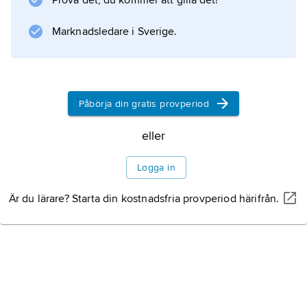
Prova det, du kommer att gilla det!
Marknadsledare i Sverige.
Påbörja din gratis provperiod
eller
Logga in
Är du lärare? Starta din kostnadsfria provperiod härifrån.