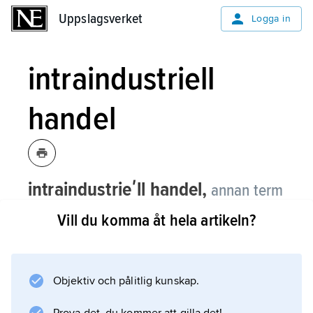
Uppslagsverket
Uppslagsverket
Logga in
intraindustriell
handel
intraindustrieʹll handel,
annan term
för
inombranschhandel
.
Vill du komma åt hela artikeln?
Objektiv och pålitlig kunskap.
Information om artikeln