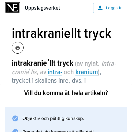
Uppslagsverket
Uppslagsverket
Logga in
intrakraniellt tryck
intrakranieʹllt tryck
(av nylat.
intra­
craniaʹlis
, av
intra
-
och
kranium
)
,
trycket i skallens inre, dvs. i
hjärnvävnad och omgivande
Vill du komma åt hela artikeln?
hjärnvätska.
Detta beror av flera delvis sammanhängande
faktorer, t.ex. centrala nervsystemets volym,
Objektiv och pålitlig kunskap.
dess blodvolym och mängden hjärn–