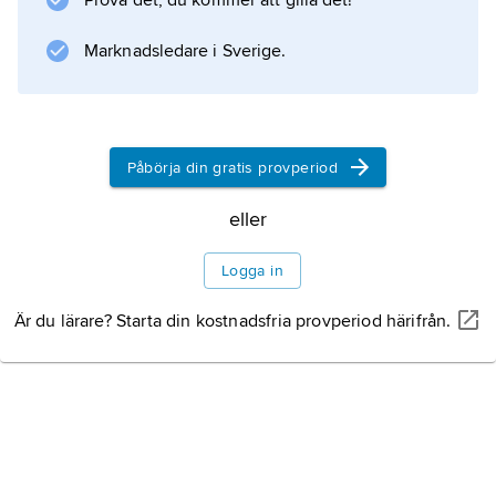
Prova det, du kommer att gilla det!
och startar egna företag, ofta med den
tidigare arbetsgivaren som kund (blir
Marknadsledare i Sverige.
extraprenörer
).
Påbörja din gratis provperiod
Information om artikeln
eller
Logga in
Är du lärare? Starta din kostnadsfria provperiod härifrån.