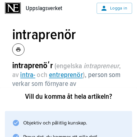
Uppslagsverket
Uppslagsverket
Logga in
intraprenör
intraprenöʹr
(engelska
intrapreneur
,
av
intra
-
och
entre
prenör
)
,
person som
verkar som förnyare av
affärsverksamheten inom ett större
Vill du komma åt hela artikeln?
företag eller av en offentlig förvaltning.
En del intraprenörer stannar inom den stora
organisationen som ledare för
Objektiv och pålitlig kunskap.
affärsutvecklingsprojekt, andra ”avknoppas”