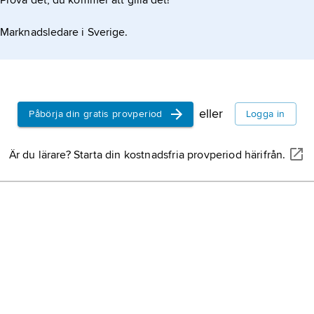
Prova det, du kommer att gilla det!
Marknadsledare i Sverige.
n omständighet som käranden åberopar inte
eller
Påbörja din gratis provperiod
Logga in
Är du lärare? Starta din kostnadsfria provperiod härifrån.