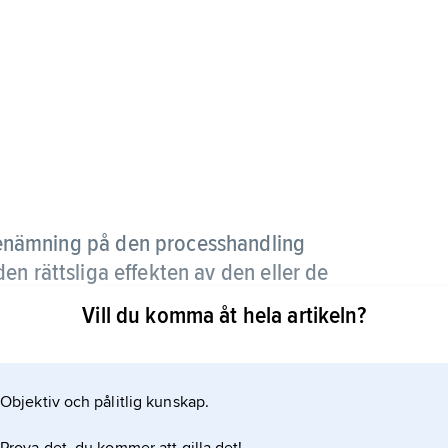
enämning på den processhandling
n rättsliga effekten av den eller de
at som grund för sin talan.
Vill du komma åt hela artikeln?
Objektiv och pålitlig kunskap.
av kärandens yrkande och avses leda till att
an vara av olika slag: