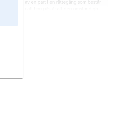
av en part i en rättegång som består
i att han påstår att den omständighet
motparten åberopat som stöd för sitt
yrkande inte alls har den rättsliga
förnekande,
inom processrätten en
betydelse som denne hävdat.
sakinvändning som innebär att part i
en rättegång hävdar att ett av
motparten åberopat konkret
sakförhållande inte föreligger.
replik
, sammanträdesteknisk term
för ett kort yttrande som utgör svar,
t.ex. i en diskussion.
kvittningsinvändning,
invändning
som svaranden i ett tvistemål gör
genom att som motfaktum åberopa
en fordran gentemot käranden.
medgivande,
inom processrätten
förklaring som innebär att svaranden
går med på det käranden yrkat.