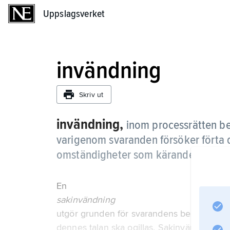
Uppslagsverket
Uppslagsverket
invändning
Skriv ut
invändning,
inom processrätten b
varigenom svaranden försöker förta de
omständigheter som käranden åberop
En
sakinvändning
utgör grunden för svarandens bestridande 
dennes talan ska ogillas. Sakinvändningar k