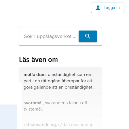
Logga in
Läs även om
motfaktum,
omständighet som en
part i en rättegång åberopar för att
göra gällande att en omständighet
som hans motpart åberopat som
grund för sin talan inte har den
svaromål,
svarandens talan i ett
påstådda rättsliga betydelsen.
tvistemål.
rättsinvändning,
sådan invändning