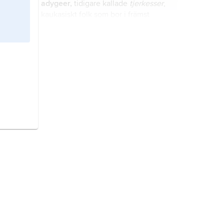
adygeer,
tidigare kallade
tjerkesser
,
kaukasiskt folk som bor i främst
Adygeiska republiken (115 000; 26
procent av befolkningen) och
Karatjajen–Tjerkessien (60 000; 13
flyktinginvandring,
invandring av
procent) samt den närliggande
människor på flykt från sitt hemland,
Krasnodarregionen (10 000) i
enskilt eller i större grupper.
Ryssland.
olympiska spelen,
OS
,
internationella idrottstävlingar med
antik förebild som sedan 1896
(sommarspelen) och sedan 1924
(vinterspelen) arrangeras vart fjärde
Paralympics,
Paralympiska spelen
,
år, en
olympiads
mellanrum, i olika
handikapp-OS
, idrottstävling som är
städer i världen.
parasportens motsvarighet till
olympiska spel (OS).
judar,
ett folk med ursprung i Främre
Orienten.