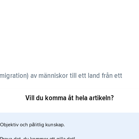
migration) av människor till ett land från ett
Vill du komma åt hela artikeln?
levde i andra länder än sitt födelseland. Av dessa
Objektiv och pålitlig kunskap.