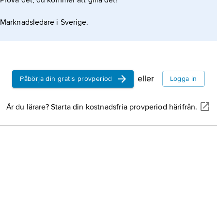
Prova det, du kommer att gilla det!
 nu
Marknadsledare i Sverige.
e
eller
Påbörja din gratis provperiod
Logga in
Är du lärare? Starta din kostnadsfria provperiod härifrån.