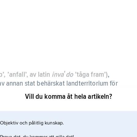
, ’anfall’, av latin
invaʹdo
’tåga fram’)
,
 av annan stat behärskat landterritorium för
livande med eget territorium.
Vill du komma åt hela artikeln?
uftinvasion (luftlandsättning). Numera har emellertid
lag av större luftlandsättningar. Operationerna
Objektiv och pålitlig kunskap.
ning av försvararens resurser.