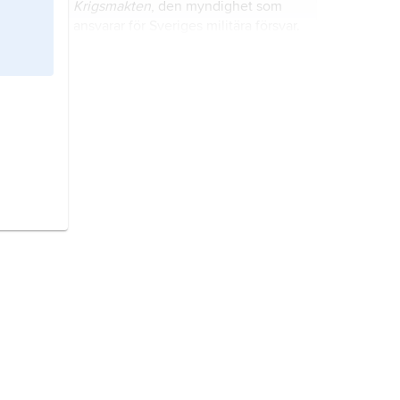
Krigsmakten
, den myndighet som
ansvarar för Sveriges militära försvar.
krigets lagar,
den del av folkrätten
som reglerar krigförande och
neutrala staters uppträdande i krig
och under ockupation.
Israel–Palestina-frågan,
konflikten
mellan staten Israel och dess judiska
befolkningsmajoritet å ena sidan
och de palestinska araberna å den
andra.
romerska riket,
benämning på den
antika statsbildning som utgick från
staden Rom och utvecklades till ett
av världshistoriens mäktigaste
imperier.
andra världskriget,
krig 1939–45
mellan Tyskland, Italien, Japan och
deras bundsförvanter (axelmakterna)
på den ena sidan och Storbritannien,