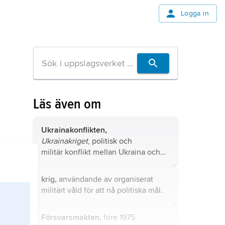
Logga in
Läs även om
Ukrainakonflikten,
Ukrainakriget
, politisk och
militär konflikt mellan Ukraina och
Ryssland som inleddes 2014.
krig,
användande av organiserat
militärt våld för att nå politiska mål.
Försvarsmakten,
före 1975