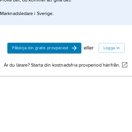
Prova det, du kommer att gilla det!
Marknadsledare i Sverige.
eller
Påbörja din gratis provperiod
Logga in
Är du lärare? Starta din kostnadsfria provperiod härifrån.