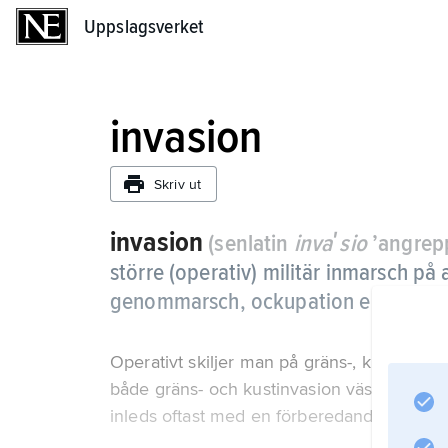
Uppslagsverket
Uppslagsverket
invasion
Skriv ut
invasion
(senlatin
invaʹsio
’angrepp’
större (operativ) militär inmarsch på
genommarsch, ockupation eller inför
Operativt skiljer man på gräns-, kust- och l
både gräns- och kustinvasion väsentliga ins
inleds oftast med en förberedande bekämp