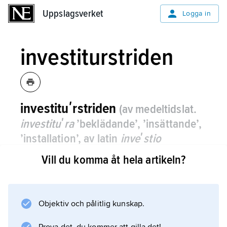
Uppslagsverket
Uppslagsverket
Logga in
investiturstriden
investituʹrstriden
(av medeltidslat.
investituʹra
’beklädande’, ’insättande’,
’installation’, av latin
inveʹstio
’bekläda’)
,
konflikt mellan påve och
Vill du komma åt hela artikeln?
kejsare om kyrkliga
ämbetstillsättningar.
Objektiv och pålitlig kunskap.
Den egentliga investiturstriden utkämpades
1075–1122, men den principiella motsättning