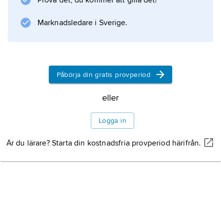
Prova det, du kommer att gilla det!
Information om artikeln
Marknadsledare i Sverige.
Påbörja din gratis provperiod
eller
Logga in
Är du lärare? Starta din kostnadsfria provperiod härifrån.