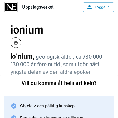
Uppslagsverket
Uppslagsverket
Logga in
ionium
ioʹnium,
geologisk ålder, ca 780 000–
130 000 år före nutid, som utgör näst
yngsta delen av den äldre epoken
(pleistocen) av perioden kvartär.
Vill du komma åt hela artikeln?
Även namn på den lagerföljd (etage) som då
bildades. Se
kvartär
Objektiv och pålitlig kunskap.
; jämför