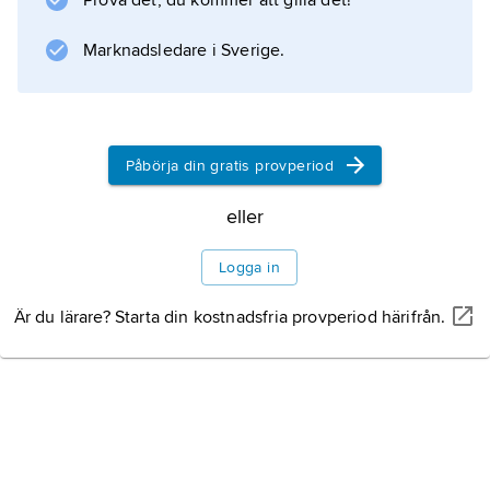
Prova det, du kommer att gilla det!
geologisk tidsskala
.
Marknadsledare i Sverige.
Information om artikeln
Påbörja din gratis provperiod
eller
Logga in
Är du lärare? Starta din kostnadsfria provperiod härifrån.