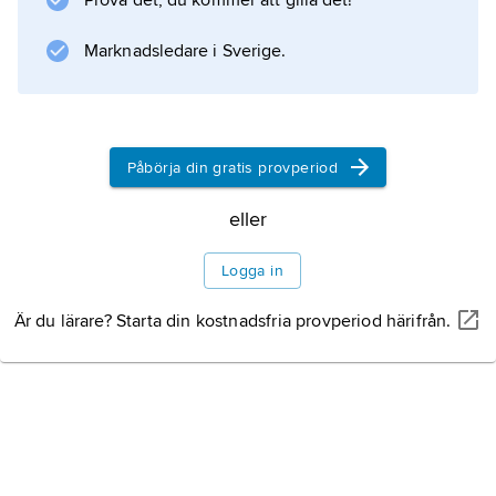
Prova det, du kommer att gilla det!
avestisk, fornpersisk och medelpersisk
litteratur. Den
Marknadsledare i Sverige.
Information om artikeln
Påbörja din gratis provperiod
eller
Logga in
Är du lärare? Starta din kostnadsfria provperiod härifrån.