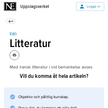
Uppslagsverket
Uppslagsverket
Logga in
Iran
Litteratur
Med iransk litteratur i vid bemärkelse avses
texter på de olika iranska språken under deras
Vill du komma åt hela artikeln?
mer än 2500-åriga historia, i trängre mening
endast litteratur på det i dag dominerande
iranska skriftspråket, nypersiska (även
Objektiv och pålitlig kunskap.
persiska). Här behandlas denna persiska
litteratur och dess historiska bakgrund i