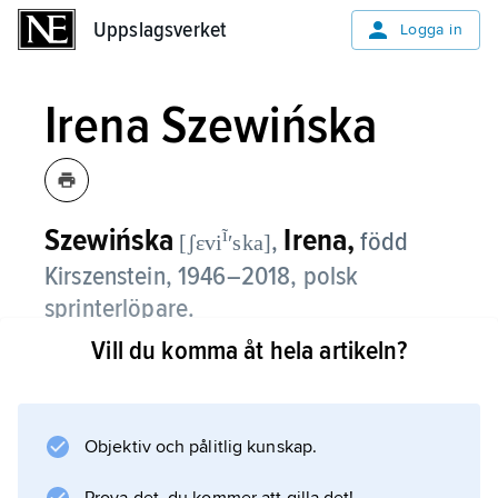
Uppslagsverket
Uppslagsverket
Logga in
Irena Szewińska
Szewińska
Irena,
ĩ
,
född
[ʃɛvi
ʹska]
Kirszenstein, 1946–2018, polsk
sprinterlöpare.
Vill du komma åt hela artikeln?
Irena Szewińska tog friidrottsmedaljer i fyra
OS 1964–76: guld i stafett 4×100 m 1964, på
200 m 1968 och på 400 m 1976 samt två
silver och två brons.
Objektiv och pålitlig kunskap.