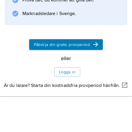
Prova det, du kommer att gilla det!
Marknadsledare i Sverige.
Information om artikeln
Påbörja din gratis provperiod
eller
Logga in
Är du lärare? Starta din kostnadsfria provperiod härifrån.