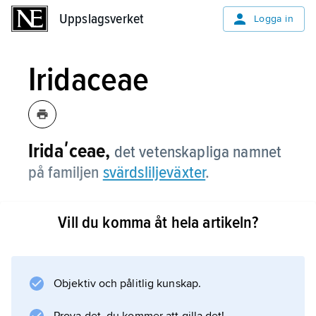
Uppslagsverket
Uppslagsverket
Logga in
Iridaceae
Iridaʹceae,
det vetenskapliga namnet
på familjen
svärdsliljeväxter
.
Vill du komma åt hela artikeln?
Information om artikeln
Objektiv och pålitlig kunskap.