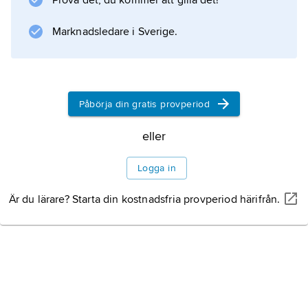
Prova det, du kommer att gilla det!
Marknadsledare i Sverige.
Påbörja din gratis provperiod
eller
Logga in
Är du lärare? Starta din kostnadsfria provperiod härifrån.