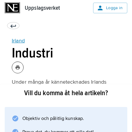
Uppslagsverket
Uppslagsverket
Logga in
Irland
Industri
Under många år kännetecknades Irlands
industrin av småskalighet och lågteknologi
Vill du komma åt hela artikeln?
med inriktning mot hemmamarknaden. Efter
landets inträde i EG 1973 och främst under
1980-talet utvecklades industrin snabbt. Med
Objektiv och pålitlig kunskap.
hjälp av frikostiga lokaliseringsbidrag,
skattelättnader, statligt stöd till forskning och