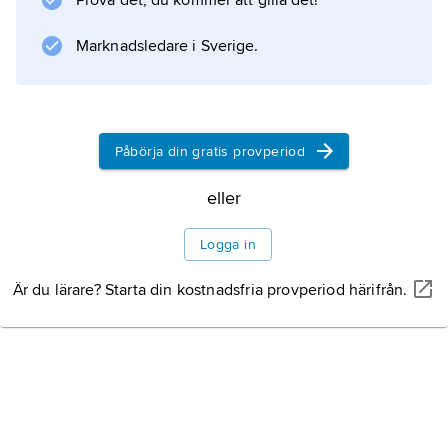
Prova det, du kommer att gilla det!
utveckling samt efter 1993 även tillgång till
EU:s inre marknad lyckades landet
Marknadsledare i Sverige.
Information om artikeln
Påbörja din gratis provperiod
eller
Logga in
Är du lärare? Starta din kostnadsfria provperiod härifrån.