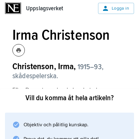
Uppslagsverket
Uppslagsverket
Logga in
Irma Christenson
Christenson, Irma,
1915–93,
skådespelerska.
Efter Dramatens elevskola arbetade
Vill du komma åt hela artikeln?
Christenson på bl.a. Göteborgs stadsteater
och Vasan i Stockholm. Hennes breda
kapacitet sträckte sig från träffsäker humor till
ångesttyngt svårmod, det senare
Objektiv och pålitlig kunskap.
demonstrerat inte minst i ett antal 1940-