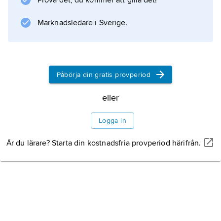
Prova det, du kommer att gilla det!
talsfilmer, t.ex. Ingmar Bergmans ”Fängelse”
(1949). År 1950 knöts Christenson till
Marknadsledare i Sverige.
Dramaten, där hon sedan huvudsakligen var
verksam.
Påbörja din gratis provperiod
Information om artikeln
eller
Logga in
Är du lärare? Starta din kostnadsfria provperiod härifrån.