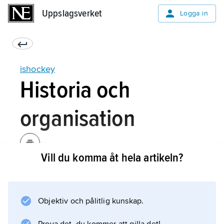
Uppslagsverket
Uppslagsverket
Logga in
ishockey
Historia och
organisation
Vill du komma åt hela artikeln?
Det finns bildbevis för att hockey spelades på
is i Nederländerna på 1500-talet. Ett
hockeyliknande spel, starkt influerat av det
Objektiv och pålitlig kunskap.
irländska spelet hurling, utövades i början av
1800-talet av micmacindianerna i Kanada.