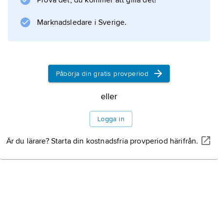
Prova det, du kommer att gilla det!
Marknadsledare i Sverige.
Information om artikeln
Påbörja din gratis provperiod
eller
Logga in
Är du lärare? Starta din kostnadsfria provperiod härifrån.