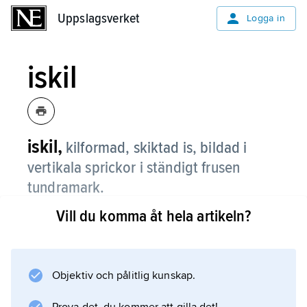
Uppslagsverket
Uppslagsverket
Logga in
iskil
iskil,
kilformad, skiktad is, bildad i
vertikala sprickor i ständigt frusen
tundramark.
Vill du komma åt hela artikeln?
I extrem kyla sker en sammandragning av
marken, vilket leder till uppsprickning. På
sommaren tinar de ytliga marklagren och
vatten sipprar ner och fryser till is. Genom
Objektiv och pålitlig kunskap.
årlig upprepning av processen kommer iskilen