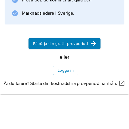
Prova det, du kommer att gilla det!
att öka i storlek. Stora iskilar är 1–2 m vida och
8–10 m djupa. Iskilarna bildar på ytan ett
Marknadsledare i Sverige.
Information om artikeln
Påbörja din gratis provperiod
eller
Logga in
Är du lärare? Starta din kostnadsfria provperiod härifrån.