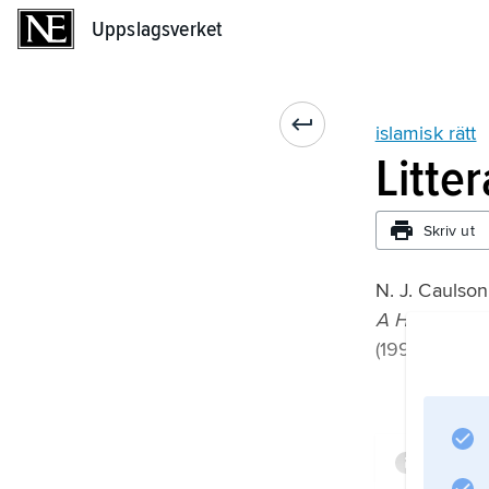
Uppslagsverket
Uppslagsverket
islamisk rätt
Litte
Skriv ut
N. J. Caulson
A History of 
(1999);
Infor