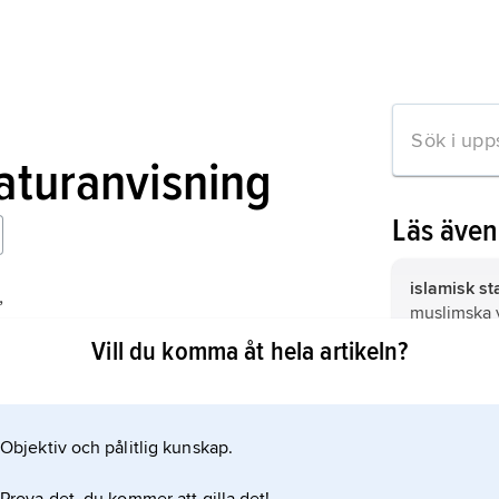
raturanvisning
Läs äve
islamisk st
,
muslimska v
Islamic Law
statsskick,
Vill du komma åt hela artikeln?
och rättsvä
religionens
hanbalitisk
sin legitim
fyra stora s
Koranen oc
inom islam (
Objektiv och pålitlig kunskap.
profeten 
mation om artikeln
reformerad
tidiga efter
bland anna