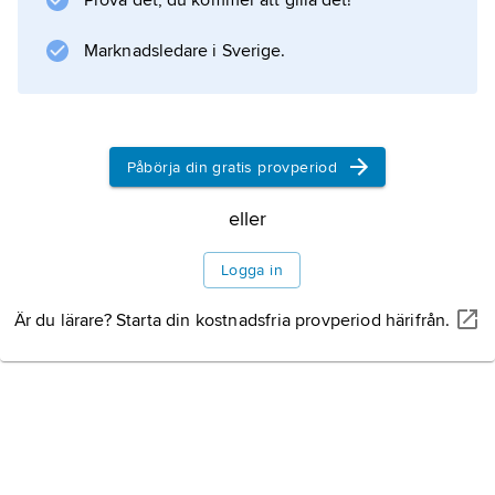
Prova det, du kommer att gilla det!
Marknadsledare i Sverige.
Information om artikeln
Påbörja din gratis provperiod
eller
Logga in
Är du lärare? Starta din kostnadsfria provperiod härifrån.