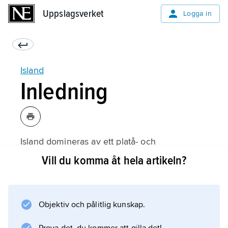
Uppslagsverket
Uppslagsverket
Logga in
Island
Inledning
Island domineras av ett platå- och
fjordlandskap med en medelhöjd av 500 m
Vill du komma åt hela artikeln?
ö.h. På ön finns 200–300 vulkaner, varav ett
30-tal är aktiva. En dryg tiondel av ytan täcks
av is i form av glaciärer; Vatnajökull är
Objektiv och pålitlig kunskap.
världens största glaciär utanför de arktiska
områdena. Island har gott om älvar,